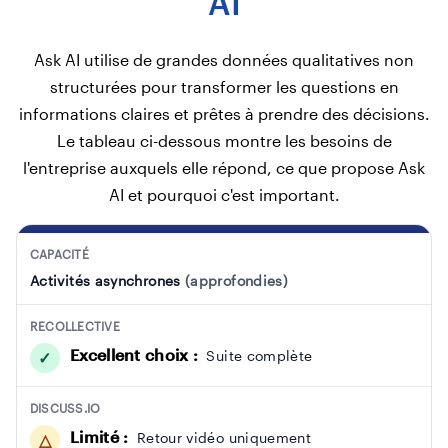
AI
Ask AI utilise de grandes données qualitatives non
structurées pour transformer les questions en
informations claires et prêtes à prendre des décisions.
Le tableau ci-dessous montre les besoins de
l'entreprise auxquels elle répond, ce que propose Ask
AI et pourquoi c'est important.
Comparaison de Recollective et Discuss.io pour la recherche asynchrone, les flux de
CAPACITÉ
C
R
D
a
e
i
Activités asynchrones
(approfondies)
p
c
s
a
o
c
RECOLLECTIVE
c
ll
u
it
Excellent choix :
e
s
Suite complète
✓
é
c
s
ti
.i
DISCUSS.IO
v
o
e
Limité :
Retour vidéo uniquement
△