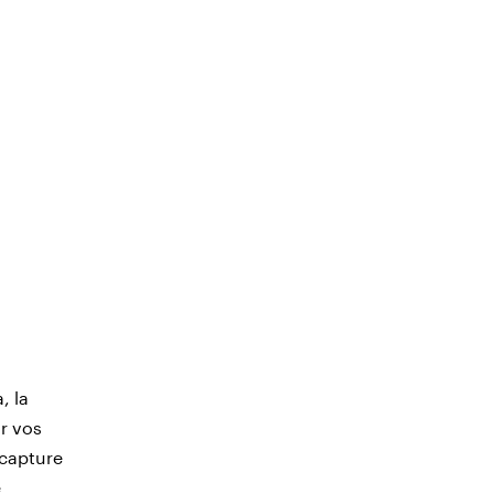
, la
r vos
 capture
e