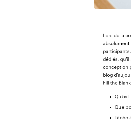
Lors de la c
absolument i
participant
dédiés, qu'il
conception p
blog d'aujou
Fill the Blank
Qu'est-
Que pou
Tâche à