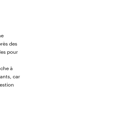
he
près des
les pour
a
âche à
pants, car
uestion