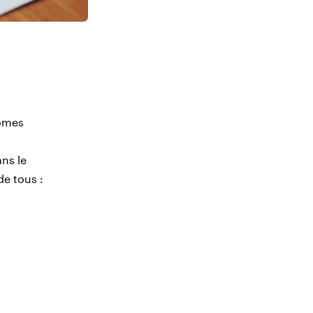
nomes
a
ns le
de tous :