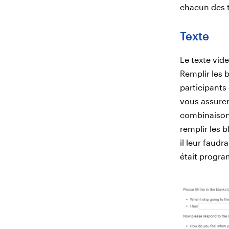
chacun des t
Texte
Le texte vid
Remplir les 
participants
vous assurer
combinaison 
remplir les b
il leur faud
était progra