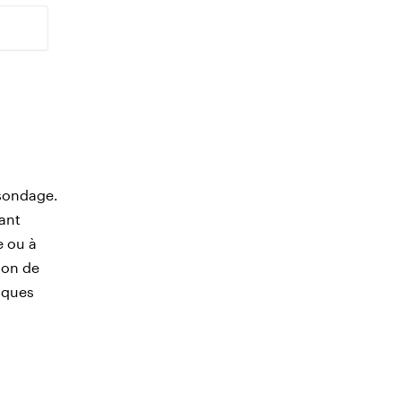
sondage.
pant
e ou à
ion de
iques