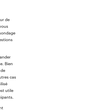
eur de
 vous
 sondage
estions
mander
e. Bien
 de
utres cas
ilisé
st utile
cipants.
nt